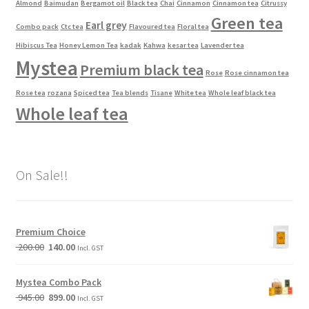
Almond
Baimudan
Bergamot oil
Black tea
Chai
Cinnamon
Cinnamon tea
Citrussy
Green tea
Earl grey
Combo pack
Ctc tea
Flavoured tea
Floral tea
Hibiscus Tea
Honey Lemon Tea
kadak
Kahwa
kesar tea
Lavender tea
Mystea
Premium black tea
Rose
Rose cinnamon tea
Rose tea
rozana
Spiced tea
Tea blends
Tisane
White tea
Whole leaf black tea
Whole leaf tea
On Sale!!
Premium Choice
200.00
140.00
Incl. GST
Mystea Combo Pack
945.00
899.00
Incl. GST