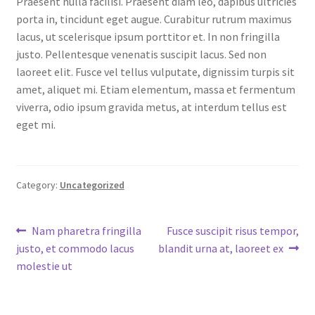
Praesent nulla facilisi. Praesent diam leo, dapibus ultricies
porta in, tincidunt eget augue. Curabitur rutrum maximus
lacus, ut scelerisque ipsum porttitor et. In non fringilla
justo. Pellentesque venenatis suscipit lacus. Sed non
laoreet elit. Fusce vel tellus vulputate, dignissim turpis sit
amet, aliquet mi. Etiam elementum, massa et fermentum
viverra, odio ipsum gravida metus, at interdum tellus est
eget mi.
Category:
Uncategorized
Post
Previous
Next
Nam pharetra fringilla
Fusce suscipit risus tempor,
post:
post:
justo, et commodo lacus
blandit urna at, laoreet ex
navigation
molestie ut