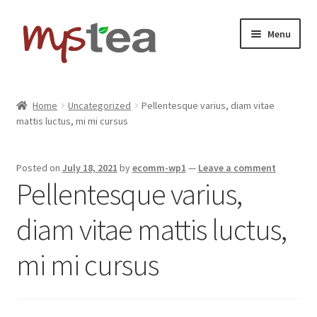
Skip
Skip
Menu
to
to
navigation
content
Home
Home
Uncategorized
Pellentesque varius, diam vitae
mattis luctus, mi mi cursus
Shop
About
Posted on
July 18, 2021
by
ecomm-wp1
—
Leave a comment
Pellentesque varius,
Contact
diam vitae mattis luctus,
mi mi cursus